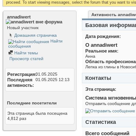
proceed. To start viewing messages, select the forum that you want to visi
Активность annadiw
annadiwert
Базовая информа
Новый участник
Домашняя страничка
Дата рождения
Найти
О annadiwert
сообщения
Реальное имя:
Найти темы
Анна
Просмотр статей
Область профессиона
Лепка из глины в Новоси
Регистрация
01.05.2025
Контакты
Последняя
01.05.2025
12:13
активность
Эта страница
Система мгновенн
Последние посетители
Отправить сообщение для
Эта страница была посещена
4,812
раз
Статистика
Всего сообщений