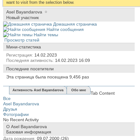
want to visit from the selection below.
Asel Bayandarova
Новый участник
Домашняя страничка
Найти сообщения
Найти темы
Просмотр статей
Мини-статистика
Регистрация
14.02.2023
Последняя активность
14.02.2023
16:09
Последние посетители
Эта страница была посещена
9,456
раз
Активность Asel Bayandarova
Обо мне
Tab Content
Все
Asel Bayandarova
Друзья
Фотографии
No Recent Activity
О Asel Bayandarova
Базовая информация
Дата рождения
09.07.2000 (26)