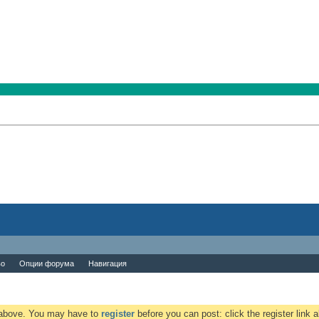
во
Опции форума
Навигация
k above. You may have to
register
before you can post: click the register link