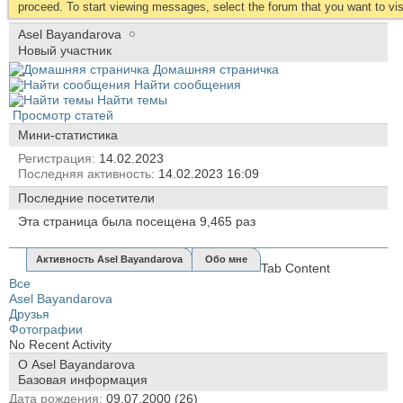
proceed. To start viewing messages, select the forum that you want to visi
Asel Bayandarova
Новый участник
Домашняя страничка
Найти сообщения
Найти темы
Просмотр статей
Мини-статистика
Регистрация
14.02.2023
Последняя активность
14.02.2023
16:09
Последние посетители
Эта страница была посещена
9,465
раз
Активность Asel Bayandarova
Обо мне
Tab Content
Все
Asel Bayandarova
Друзья
Фотографии
No Recent Activity
О Asel Bayandarova
Базовая информация
Дата рождения
09.07.2000 (26)