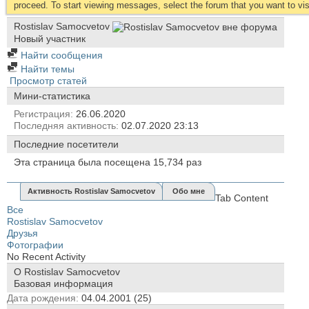
proceed. To start viewing messages, select the forum that you want to visi
Rostislav Samocvetov
Новый участник
Найти сообщения
Найти темы
Просмотр статей
Мини-статистика
Регистрация
26.06.2020
Последняя активность
02.07.2020
23:13
Последние посетители
Эта страница была посещена
15,734
раз
Активность Rostislav Samocvetov
Обо мне
Tab Content
Все
Rostislav Samocvetov
Друзья
Фотографии
No Recent Activity
О Rostislav Samocvetov
Базовая информация
Дата рождения
04.04.2001 (25)