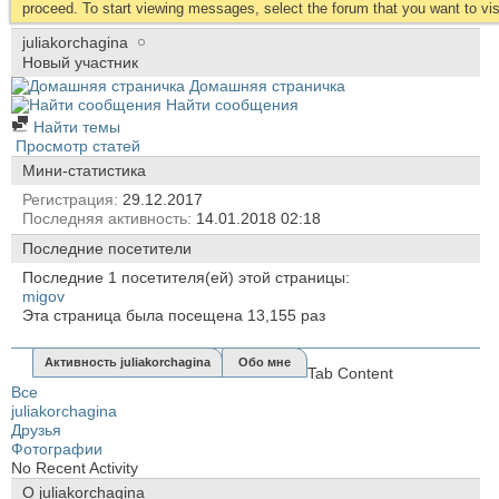
proceed. To start viewing messages, select the forum that you want to visi
juliakorchagina
Новый участник
Домашняя страничка
Найти сообщения
Найти темы
Просмотр статей
Мини-статистика
Регистрация
29.12.2017
Последняя активность
14.01.2018
02:18
Последние посетители
Последние 1 посетителя(ей) этой страницы:
migov
Эта страница была посещена
13,155
раз
Активность juliakorchagina
Обо мне
Tab Content
Все
juliakorchagina
Друзья
Фотографии
No Recent Activity
О juliakorchagina