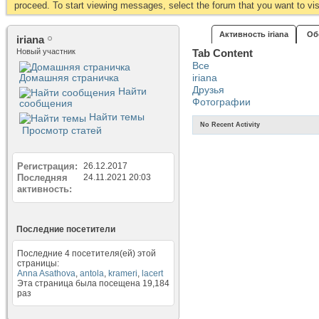
proceed. To start viewing messages, select the forum that you want to visi
Активность iriana
Об
iriana
Новый участник
Tab Content
Все
Домашняя страничка
iriana
Друзья
Найти
Фотографии
сообщения
Найти темы
No Recent Activity
Просмотр статей
Регистрация
26.12.2017
Последняя
24.11.2021
20:03
активность
Последние посетители
Последние 4 посетителя(ей) этой
страницы:
Anna Asathova
,
antola
,
krameri
,
lacert
Эта страница была посещена
19,184
раз