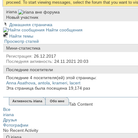
proceed. To start viewing messages, select the forum that you want to visi
iriana
Новый участник
Домашняя страничка
Найти сообщения
Найти темы
Просмотр статей
Мини-статистика
Регистрация
26.12.2017
Последняя активность
24.11.2021
20:03
Последние посетители
Последние 4 посетителя(ей) этой страницы:
Anna Asathova
,
antola
,
krameri
,
lacert
Эта страница была посещена
19,174
раз
Активность iriana
Обо мне
Tab Content
Все
iriana
Друзья
Фотографии
No Recent Activity
О iriana