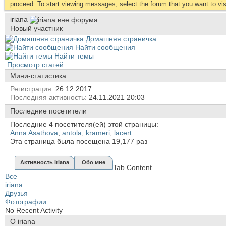
proceed. To start viewing messages, select the forum that you want to visi
iriana
Новый участник
Домашняя страничка
Найти сообщения
Найти темы
Просмотр статей
Мини-статистика
Регистрация
26.12.2017
Последняя активность
24.11.2021
20:03
Последние посетители
Последние 4 посетителя(ей) этой страницы:
Anna Asathova
,
antola
,
krameri
,
lacert
Эта страница была посещена
19,177
раз
Активность iriana
Обо мне
Tab Content
Все
iriana
Друзья
Фотографии
No Recent Activity
О iriana