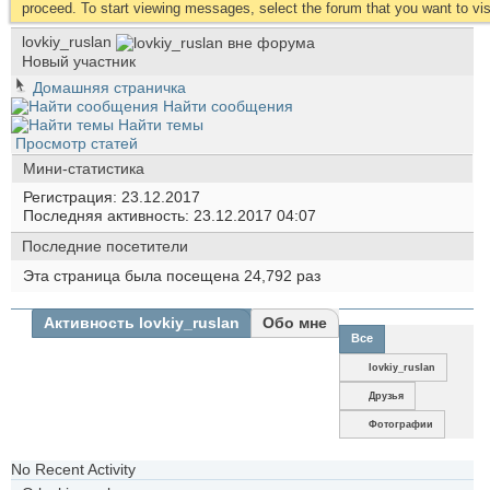
proceed. To start viewing messages, select the forum that you want to visi
lovkiy_ruslan
Новый участник
Домашняя страничка
Найти сообщения
Найти темы
Просмотр статей
Мини-статистика
Регистрация
23.12.2017
Последняя активность
23.12.2017
04:07
Последние посетители
Эта страница была посещена
24,792
раз
Активность lovkiy_ruslan
Обо мне
Все
lovkiy_ruslan
Друзья
Фотографии
No Recent Activity