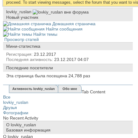
proceed. To start viewing messages, select the forum that you want to visi
lovkiy_ruslan
Новый участник
Домашняя страничка
Найти сообщения
Найти темы
Просмотр статей
Мини-статистика
Регистрация
23.12.2017
Последняя активность
23.12.2017
04:07
Последние посетители
Эта страница была посещена
24,788
раз
Активность lovkiy_ruslan
Обо мне
Tab Content
Все
lovkiy_ruslan
Друзья
Фотографии
No Recent Activity
О lovkiy_ruslan
Базовая информация
О lovkiy_ruslan