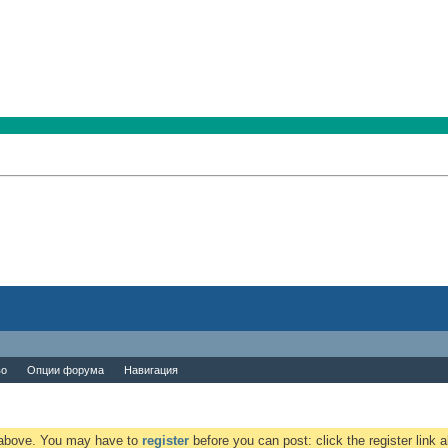
во
Опции форума
Навигация
k above. You may have to
register
before you can post: click the register link