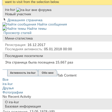
want to visit from the selection below.
ira-kur
Новый участник
Домашняя страничка
Найти сообщения
Найти темы
Просмотр статей
Мини-статистика
Регистрация
16.12.2017
Последняя активность
05.01.2018
00:00
Последние посетители
Эта страница была посещена
15,667
раз
Активность ira-kur
Обо мне
Tab Content
Все
ira-kur
Друзья
Фотографии
No Recent Activity
О ira-kur
Базовая информация
Дата рождения
13.05.1978 (48)