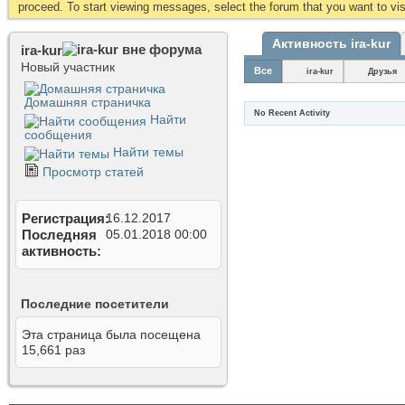
proceed. To start viewing messages, select the forum that you want to visi
Активность ira-kur
ira-kur
Новый участник
Все
ira-kur
Друзья
Домашняя страничка
No Recent Activity
Найти
сообщения
Найти темы
Просмотр статей
Регистрация
16.12.2017
Последняя
05.01.2018
00:00
активность
Последние посетители
Эта страница была посещена
15,661
раз