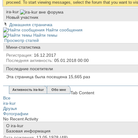
proceed. To start viewing messages, select the forum that you want to visi
ira-kur
Новый участник
Домашняя страничка
Найти сообщения
Найти темы
Просмотр статей
Мини-статистика
Регистрация
16.12.2017
Последняя активность
05.01.2018
00:00
Последние посетители
Эта страница была посещена
15,665
раз
Активность ira-kur
Обо мне
Tab Content
Все
ira-kur
Друзья
Фотографии
No Recent Activity
О ira-kur
Базовая информация
Дата рождения
13.05.1978 (48)