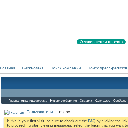
О завершении проекта
Главная
Библиотека
Поиск компаний
Поиск пресс-релизов
Форум
Главная страница форума
Новые сообщения
Справка
Календарь
Сообщест
Пользователи
migov
If this is your first visit, be sure to check out the
FAQ
by clicking the li
to proceed. To start viewing messages, select the forum that you want to 