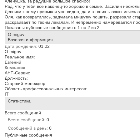
Алёнушка, за радушие большое спасибо!
Рад, что у тебя всё наконец-то хорошо в семье. Василий нескол
Девочки к нему привыкли уже видно, да и в твоих глазках исчезла
Оля, как возвратились, задумала мишутку пошить, разрезали ста
раскраивает по твоим лекалам. И непременно намеревается посла
Показаны публичные сообщения с 1 по
2
из
2
О migov
Базовая информация
Дата рождения
01.02
О migov
Реальное имя:
Евгений
Компания:
АНТ-Сервис
Должность:
Старший менеждер
Область профессиональных интересов:
IT
Статистика
Всего сообщений
Всего сообщений
0
Сообщений в день
0
Публичные сообщения