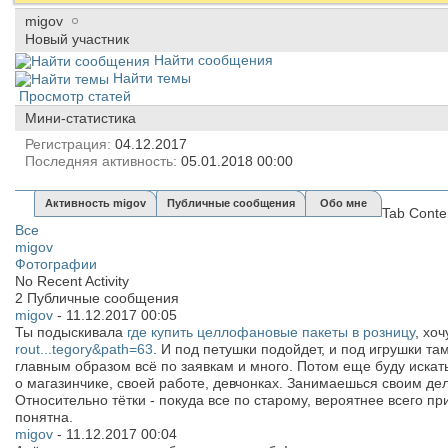
migov
Новый участник
Найти сообщения
Найти темы
Просмотр статей
Мини-статистика
Регистрация
04.12.2017
Последняя активность
05.01.2018
00:00
Активность migov
Публичные сообщения
Обо мне
Tab Conte
Все
migov
Фотографии
No Recent Activity
2
Публичные сообщения
migov
-
11.12.2017
00:05
Ты подыскивала
где купить целлофановые пакеты в розницу
, хоч
rout...tegory&path=63
. И под петушки подойдет, и под игрушки та
главным образом всё по заявкам и много. Потом еще буду искать,
о магазинчике, своей работе, девчонках. Занимаешься своим де
Относительно тётки - покуда все по старому, вероятнее всего при
понятна.
migov
-
11.12.2017
00:04