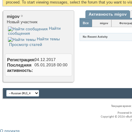
proceed. To start viewing messages, select the forum that you want to visi
Активность migov
migov
Новый участник
Все
migov
Фотогра
Найти
сообщения
No Recent Activity
Найти темы
Просмотр статей
Регистрация
04.12.2017
Последняя
05.01.2018
00:00
активность
Текущее время
Powered 
Copyright © 2026 vBullet
О проекте