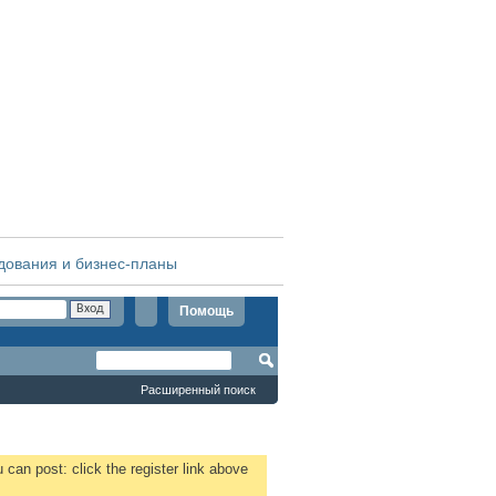
дования и бизнес-планы
Помощь
Расширенный поиск
 can post: click the register link above