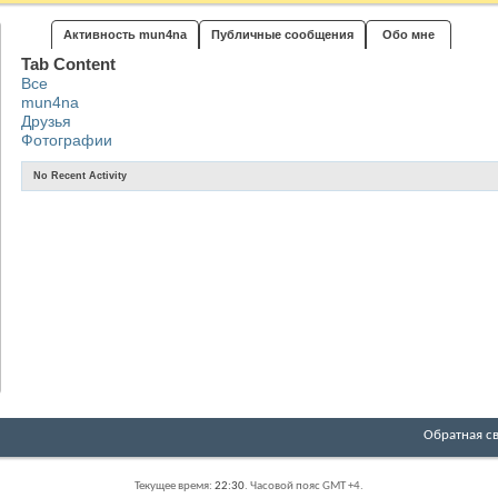
Активность mun4na
Публичные сообщения
Обо мне
Tab Content
Все
mun4na
Друзья
Фотографии
No Recent Activity
Обратная с
Текущее время:
22:30
. Часовой пояс GMT +4.