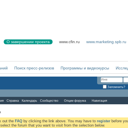
О завершении проекта
www.cfin.ru
www.marketing.spb.ru
аний
Поиск пресс-релизов
Программы и видеокурсы
Иссле
Запомнить?
ния
Справка
Календарь
Сообщество
Опции форума
Навигация
a
ck out the
FAQ
by clicking the link above. You may have to
register
before you
elect the forum that you want to visit from the selection below.