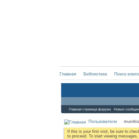
Главная
Библиотека
Поиск комп
Форум
Главная страница форума
Новые сообще
Пользователи
mun4n
If this is your first visit, be sure to che
to proceed. To start viewing messages, s