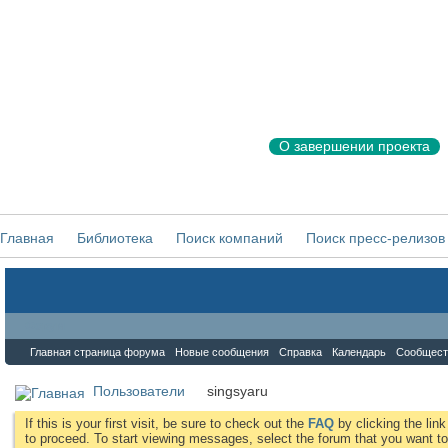
О завершении проекта
Главная
Библиотека
Поиск компаний
Поиск пресс-релизов
Форум
Главная страница форума
Новые сообщения
Справка
Календарь
Сообщест
Пользователи
singsyaru
If this is your first visit, be sure to check out the
FAQ
by clicking the li
to proceed. To start viewing messages, select the forum that you want to 