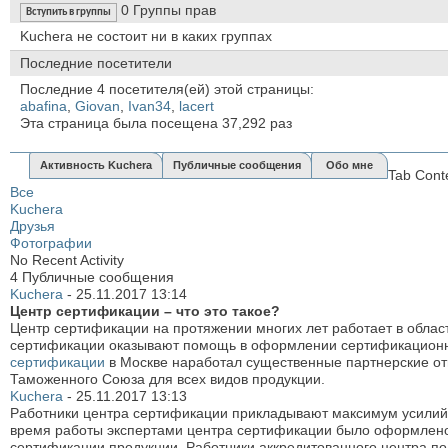
0
Группы прав
Вступить в группы
Kuchera не состоит ни в каких группах
Последние посетители
Последние 4 посетителя(ей) этой страницы:
abafina
,
Giovan
,
Ivan34
,
lacert
Эта страница была посещена
37,292
раз
Активность Kuchera
Публичные сообщения
Обо мне
Tab Cont
Все
Kuchera
Друзья
Фотографии
No Recent Activity
4
Публичные сообщения
Kuchera
-
25.11.2017
13:14
Центр сертификации – что это такое?
Центр сертификации на протяжении многих лет работает в обла
сертификации оказывают помощь в оформлении сертификационны
сертификации
в Москве наработал существенные партнерские от
Таможенного Союза для всех видов продукции.
Kuchera
-
25.11.2017
13:13
Работники центра сертификации прикладывают максимум усилий, 
время работы экспертами центра сертификации было оформлено 
сертификации продукции. Работники аккредитованного центра п