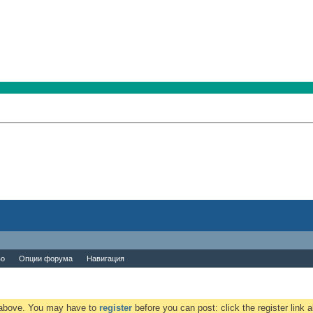
во
Опции форума
Навигация
k above. You may have to
register
before you can post: click the register link