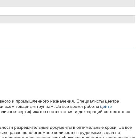
евного и промышленного назначения. Специалисты центра
и всем товарным группам. За все время работы
центр
личных сертификатов соответствия и деклараций соответствия
ьности разрешительные документы в оптимальные сроки. За все
ыло разрешено огромное количество трудоемких задач по
 с порядком проведения сертификации и достигать поставленных