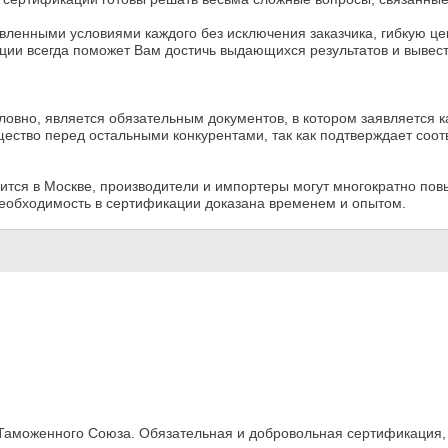
ленными условиями каждого без исключения заказчика, гибкую цен
ии всегда поможет Вам достичь выдающихся результатов и вывес
ловно, является обязательным документов, в котором заявляется 
щество перед остальными конкурентами, так как подтверждает соо
тся в Москве, производители и импортеры могут многократно пов
необходимость в сертификации доказана временем и опытом.
 Таможенного Союза. Обязательная и добровольная сертификация,