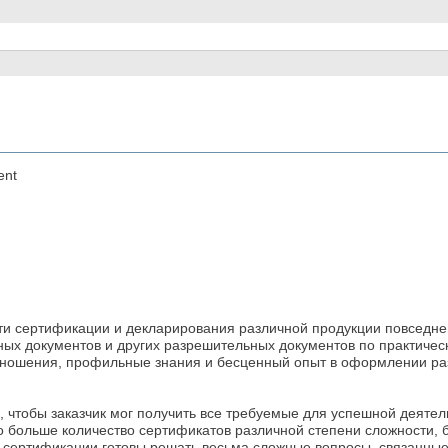
ent
сти сертификации и декларирования различной продукции повседн
х документов и других разрешительных документов по практическ
ношения, профильные знания и бесценный опыт в оформлении раз
чтобы заказчик мог получить все требуемые для успешной деятел
больше количество сертификатов различной степени сложности, б
о сертификации готовы решать весьма сложные вопросы, связанные