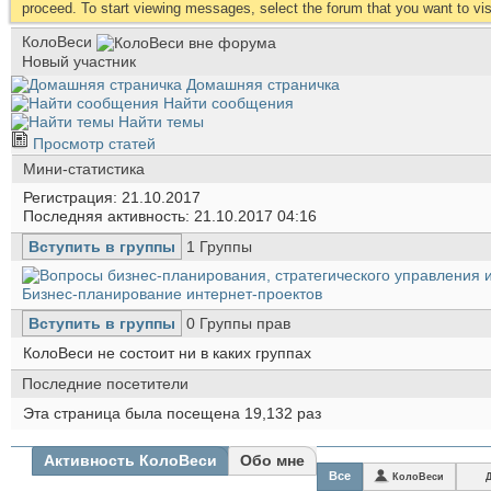
proceed. To start viewing messages, select the forum that you want to visi
КолоВеси
Новый участник
Домашняя страничка
Найти сообщения
Найти темы
Просмотр статей
Мини-статистика
Регистрация
21.10.2017
Последняя активность
21.10.2017
04:16
Вступить в группы
1
Группы
Бизнес-планирование интернет-проектов
Вступить в группы
0
Группы прав
КолоВеси не состоит ни в каких группах
Последние посетители
Эта страница была посещена
19,132
раз
Активность КолоВеси
Обо мне
Все
КолоВеси