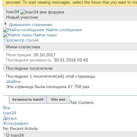
proceed. To start viewing messages, select the forum that you want to visi
Ivan34
Новый участник
Домашняя страничка
Найти сообщения
Найти темы
Просмотр статей
Мини-статистика
Регистрация
20.10.2017
Последняя активность
30.01.2018
03:40
Последние посетители
Последние 1 посетителя(ей) этой страницы:
abafina
Эта страница была посещена
67,758
раз
Активность Ivan34
Обо мне
Tab Content
Все
Ivan34
Друзья
Фотографии
No Recent Activity
О Ivan34