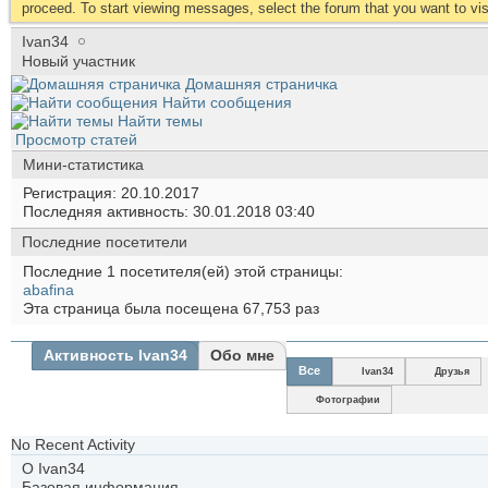
proceed. To start viewing messages, select the forum that you want to visi
Ivan34
Новый участник
Домашняя страничка
Найти сообщения
Найти темы
Просмотр статей
Мини-статистика
Регистрация
20.10.2017
Последняя активность
30.01.2018
03:40
Последние посетители
Последние 1 посетителя(ей) этой страницы:
abafina
Эта страница была посещена
67,753
раз
Активность Ivan34
Обо мне
Все
Ivan34
Друзья
Фотографии
No Recent Activity
О Ivan34
Базовая информация