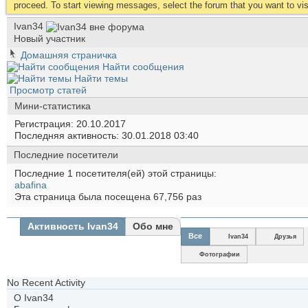
proceed. To start viewing messages, select the forum that you want to visi
Ivan34
Новый участник
Домашняя страничка
Найти сообщения
Найти темы
Просмотр статей
Мини-статистика
Регистрация
20.10.2017
Последняя активность
30.01.2018
03:40
Последние посетители
Последние 1 посетителя(ей) этой страницы:
abafina
Эта страница была посещена
67,756
раз
Активность Ivan34
Обо мне
Все
Ivan34
Друзья
Фотографии
No Recent Activity
О Ivan34