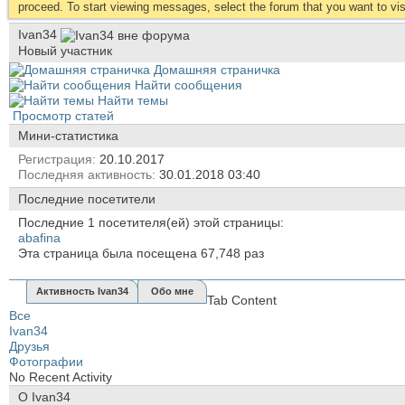
proceed. To start viewing messages, select the forum that you want to visi
Ivan34
Новый участник
Домашняя страничка
Найти сообщения
Найти темы
Просмотр статей
Мини-статистика
Регистрация
20.10.2017
Последняя активность
30.01.2018
03:40
Последние посетители
Последние 1 посетителя(ей) этой страницы:
abafina
Эта страница была посещена
67,748
раз
Активность Ivan34
Обо мне
Tab Content
Все
Ivan34
Друзья
Фотографии
No Recent Activity
О Ivan34