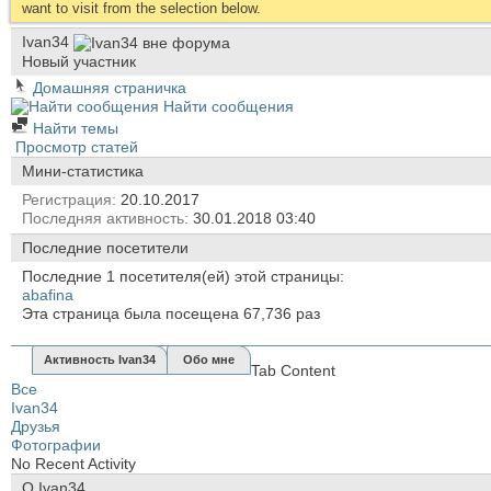
want to visit from the selection below.
Ivan34
Новый участник
Домашняя страничка
Найти сообщения
Найти темы
Просмотр статей
Мини-статистика
Регистрация
20.10.2017
Последняя активность
30.01.2018
03:40
Последние посетители
Последние 1 посетителя(ей) этой страницы:
abafina
Эта страница была посещена
67,736
раз
Активность Ivan34
Обо мне
Tab Content
Все
Ivan34
Друзья
Фотографии
No Recent Activity
О Ivan34