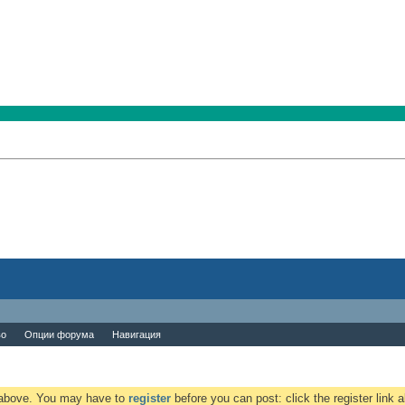
во
Опции форума
Навигация
k above. You may have to
register
before you can post: click the register link