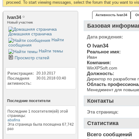
proceed. To start viewing messages, select the forum that you want to visi
Активность Ivan34
О
Ivan34
Новый участник
Базовая информа
Домашняя страничка
Дата рождения
Найти
сообщения
О Ivan34
Найти темы
Реальное имя:
Иван
Просмотр статей
Компания:
WinXPSoft.com
Должность:
Регистрация
20.10.2017
Последняя
30.01.2018
03:40
Директор по разработке
активность
Область профессиона
Менеджмент для повышен
Контакты
Последние посетители
Последние 1 посетителя(ей) этой
Эта страница
страницы:
abafina
Статистика
Эта страница была посещена
67,742
раз
Всего сообщений