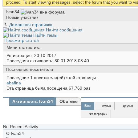
proceed. To start viewing messages, select the forum that you want to visi
Ivan34
Новый участник
Домашняя страничка
Найти сообщения
Найти темы
Просмотр статей
Мини-статистика
Регистрация
20.10.2017
Последняя активность
30.01.2018
03:40
Последние посетители
Последние 1 посетителя(ей) этой страницы:
abafina
Эта страница была посещена
67,769
раз
Активность Ivan34
Обо мне
Все
Ivan34
Друзья
Фотографии
No Recent Activity
О Ivan34