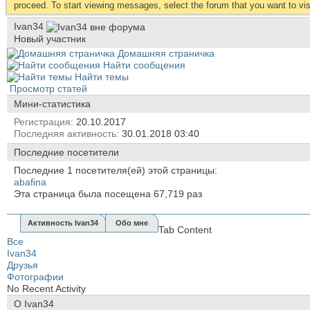
proceed. To start viewing messages, select the forum that you want to visi
Ivan34
Новый участник
Домашняя страничка
Найти сообщения
Найти темы
Просмотр статей
Мини-статистика
Регистрация
20.10.2017
Последняя активность
30.01.2018
03:40
Последние посетители
Последние 1 посетителя(ей) этой страницы:
abafina
Эта страница была посещена
67,719
раз
Активность Ivan34
Обо мне
Tab Content
Все
Ivan34
Друзья
Фотографии
No Recent Activity
О Ivan34