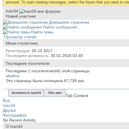
proceed. To start viewing messages, select the forum that you want to visi
Ivan34
Новый участник
Домашняя страничка
Найти сообщения
Найти темы
Просмотр статей
Мини-статистика
Регистрация
20.10.2017
Последняя активность
30.01.2018
03:40
Последние посетители
Последние 1 посетителя(ей) этой страницы:
abafina
Эта страница была посещена
67,738
раз
Активность Ivan34
Обо мне
Tab Content
Все
Ivan34
Друзья
Фотографии
No Recent Activity
О Ivan34