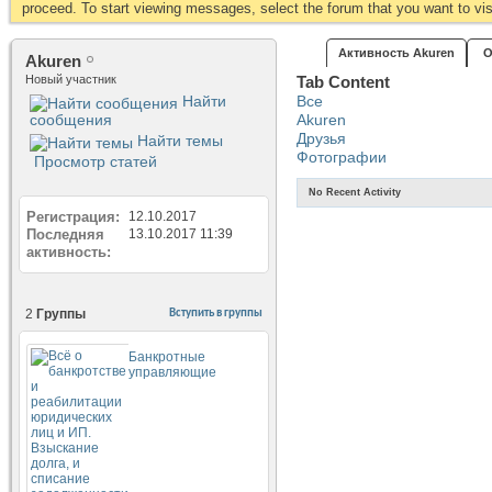
proceed. To start viewing messages, select the forum that you want to visi
Активность Akuren
О
Akuren
Новый участник
Tab Content
Найти
Все
сообщения
Akuren
Друзья
Найти темы
Фотографии
Просмотр статей
No Recent Activity
Регистрация
12.10.2017
Последняя
13.10.2017
11:39
активность
2
Группы
Вступить в группы
Банкротные
управляющие