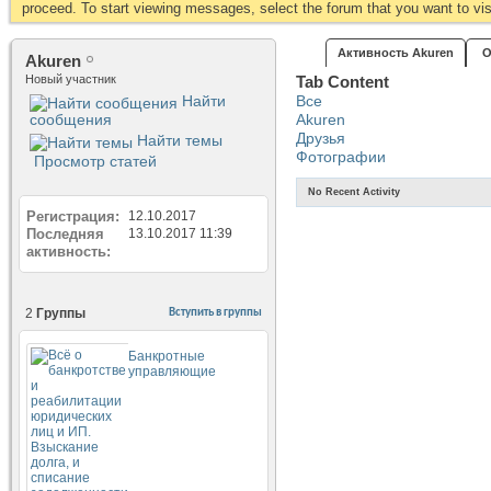
proceed. To start viewing messages, select the forum that you want to visi
Активность Akuren
О
Akuren
Новый участник
Tab Content
Найти
Все
сообщения
Akuren
Друзья
Найти темы
Фотографии
Просмотр статей
No Recent Activity
Регистрация
12.10.2017
Последняя
13.10.2017
11:39
активность
2
Группы
Вступить в группы
Банкротные
управляющие