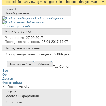
proceed. To start viewing messages, select the forum that you want to visi
Осип
Новый участник
Найти сообщения
Найти темы
Просмотр статей
Мини-статистика
Регистрация
27.09.2017
Последняя активность
27.09.2017
19:07
Последние посетители
Эта страница была посещена
32,866
раз
Активность Осип
Обо мне
Tab Content
Все
Осип
Друзья
Фотографии
No Recent Activity
О Осип
Базовая информация
Статистика