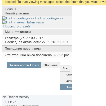
proceed. To start viewing messages, select the forum that you want to visi
Осип
Новый участник
Найти сообщения
Найти темы
Просмотр статей
Мини-статистика
Регистрация
27.09.2017
Последняя активность
27.09.2017
19:07
Последние посетители
Эта страница была посещена
32,862
раз
Активность Осип
Обо мне
Все
Осип
Друзья
Фотографии
No Recent Activity
О Осип