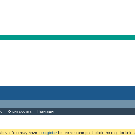
во
Опции форума
Навигация
k above. You may have to
register
before you can post: click the register link