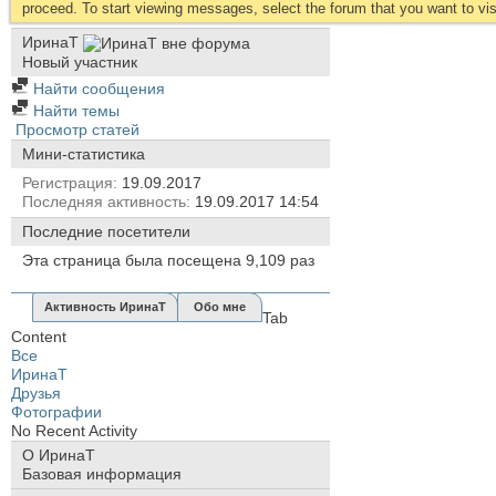
proceed. To start viewing messages, select the forum that you want to visi
ИринаТ
Новый участник
Найти сообщения
Найти темы
Просмотр статей
Мини-статистика
Регистрация
19.09.2017
Последняя активность
19.09.2017
14:54
Последние посетители
Эта страница была посещена
9,109
раз
Активность ИринаТ
Обо мне
Tab
Content
Все
ИринаТ
Друзья
Фотографии
No Recent Activity
О ИринаТ
Базовая информация