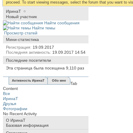
proceed. To start viewing messages, select the forum that you want to visi
ИринаТ
Новый участник
Найти сообщения
Найти темы
Просмотр статей
Мини-статистика
Регистрация
19.09.2017
Последняя активность
19.09.2017
14:54
Последние посетители
Эта страница была посещена
9,110
раз
Активность ИринаТ
Обо мне
Tab
Content
Все
ИринаТ
Друзья
Фотографии
No Recent Activity
О ИринаТ
Базовая информация