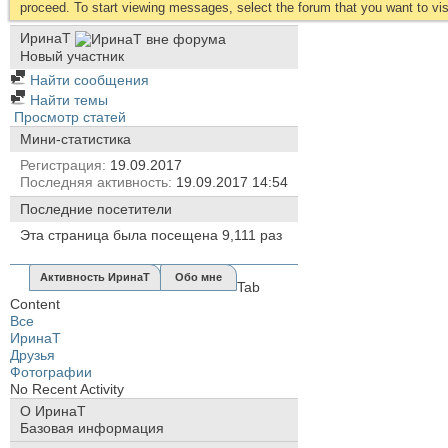
proceed. To start viewing messages, select the forum that you want to visi
ИринаТ
Новый участник
Найти сообщения
Найти темы
Просмотр статей
Мини-статистика
Регистрация
19.09.2017
Последняя активность
19.09.2017
14:54
Последние посетители
Эта страница была посещена
9,111
раз
Активность ИринаТ
Обо мне
Tab
Content
Все
ИринаТ
Друзья
Фотографии
No Recent Activity
О ИринаТ
Базовая информация