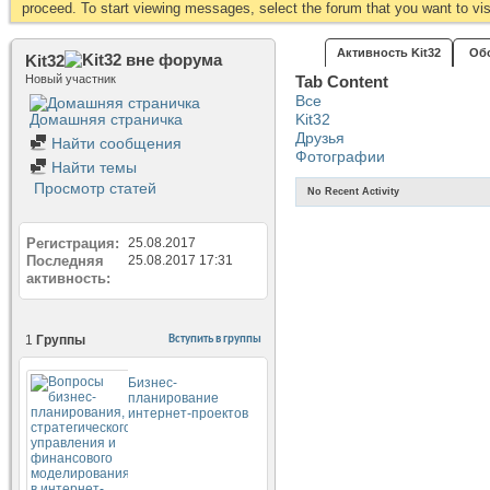
proceed. To start viewing messages, select the forum that you want to visi
Активность Kit32
Об
Kit32
Новый участник
Tab Content
Все
Домашняя страничка
Kit32
Друзья
Найти сообщения
Фотографии
Найти темы
Просмотр статей
No Recent Activity
Регистрация
25.08.2017
Последняя
25.08.2017
17:31
активность
1
Группы
Вступить в группы
Бизнес-
планирование
интернет-проектов