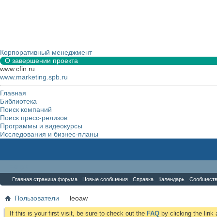
Корпоративный менеджмент
О завершении проекта
www.cfin.ru
www.marketing.spb.ru
Главная
Библиотека
Поиск компаний
Поиск пресс-релизов
Программы и видеокурсы
Исследования и бизнес-планы
Форум
Главная страница форума
Новые сообщения
Справка
Календарь
Сообщест
Пользователи
leoaw
If this is your first visit, be sure to check out the
FAQ
by clicking the lin