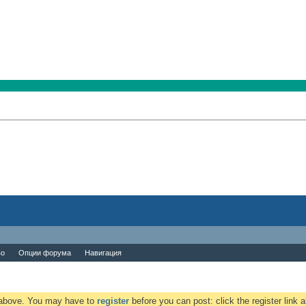
во
Опции форума
Навигация
k above. You may have to
register
before you can post: click the register link