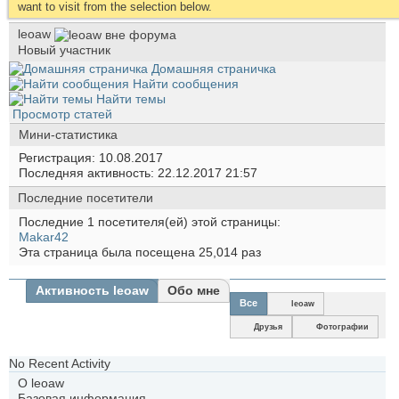
want to visit from the selection below.
leoaw
Новый участник
Домашняя страничка
Найти сообщения
Найти темы
Просмотр статей
Мини-статистика
Регистрация
10.08.2017
Последняя активность
22.12.2017
21:57
Последние посетители
Последние 1 посетителя(ей) этой страницы:
Makar42
Эта страница была посещена
25,014
раз
Активность leoaw
Обо мне
Все
leoaw
Друзья
Фотографии
No Recent Activity
О leoaw
Базовая информация