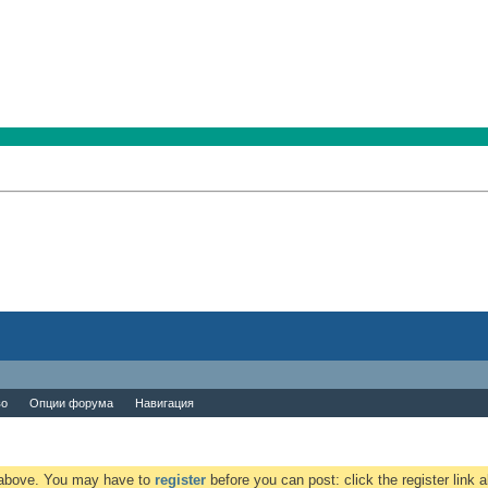
во
Опции форума
Навигация
k above. You may have to
register
before you can post: click the register link