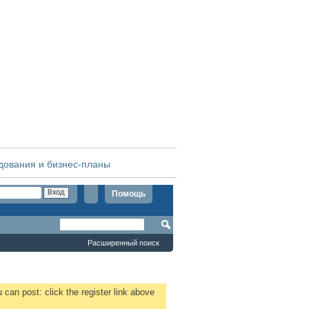
дования и бизнес-планы
Помощь
Расширенный поиск
 can post: click the register link above