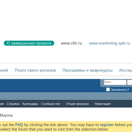
О завершении проекта
www.cfin.ru
www.marketing.spb.ru
аний
Поиск пресс-релизов
Программы и видеокурсы
Иссле
Запомнить?
ния
Справка
Календарь
Сообщество
Опции форума
Навигация
 Marina
ck out the
FAQ
by clicking the link above. You may have to
register
before you
elect the forum that you want to visit from the selection below.