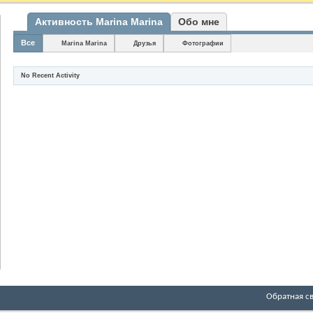
Активность Marina Marina
Обо мне
Все
Marina Marina
Друзья
Фотографии
No Recent Activity
Обратная с