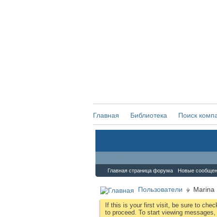
Главная
Библиотека
Поиск комп
Форум
Главная страница форума
Новые сообще
Пользователи
Marina
If this is your first visit, be sure to che
to proceed. To start viewing messages, s