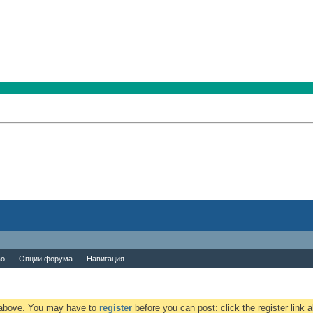
во
Опции форума
Навигация
k above. You may have to
register
before you can post: click the register link