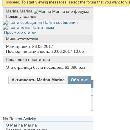
proceed. To start viewing messages, select the forum that you want to visi
Marina Marina
Новый участник
Найти сообщения
Найти темы
Просмотр статей
Мини-статистика
Регистрация
26.05.2017
Последняя активность
20.06.2017
10:05
Последние посетители
Эта страница была посещена
61,896
раз
Активность Marina Marina
Обо мне
Все
Marina
Marina
Друзья
Фотографии
No Recent Activity
О Marina Marina
Базовая информация