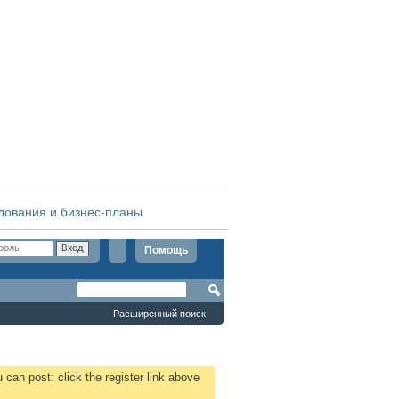
дования и бизнес-планы
Помощь
Расширенный поиск
 can post: click the register link above