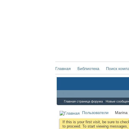
Главная
Библиотека
Поиск комп
Форум
Главная страница форума
Новые сообще
Пользователи
Marina
If this is your first visit, be sure to che
to proceed. To start viewing messages, s