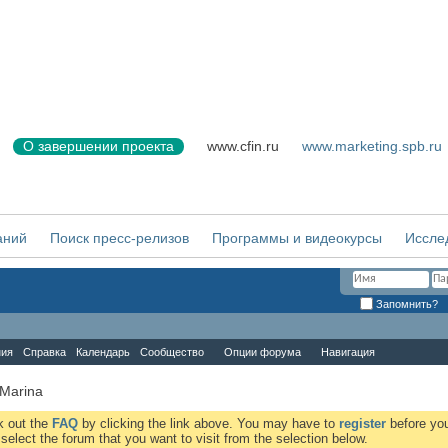
О завершении проекта
www.cfin.ru
www.marketing.spb.ru
аний
Поиск пресс-релизов
Программы и видеокурсы
Иссле
Запомнить?
ния
Справка
Календарь
Сообщество
Опции форума
Навигация
 Marina
ck out the
FAQ
by clicking the link above. You may have to
register
before you
elect the forum that you want to visit from the selection below.