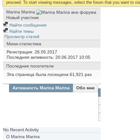
proceed. To start viewing messages, select the forum that you want to visi
Marina Marina
Новый участник
Найти сообщения
Найти темы
Просмотр статей
Мини-статистика
Регистрация
26.05.2017
Последняя активность
20.06.2017
10:05
Последние посетители
Эта страница была посещена
61,921
раз
Активность Marina Marina
Обо мне
Все
Marina
Marina
Друзья
Фотографии
No Recent Activity
О Marina Marina