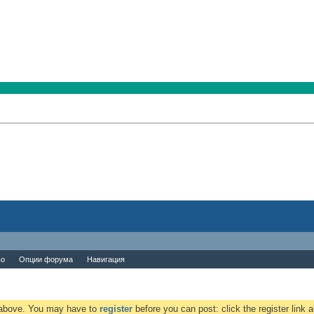
во
Опции форума
Навигация
k above. You may have to
register
before you can post: click the register link