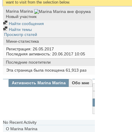
want to visit from the selection below.
Marina Marina
Новый участник
Найти сообщения
Найти темы
Просмотр статей
Мини-статистика
Регистрация
26.05.2017
Последняя активность
20.06.2017
10:05
Последние посетители
Эта страница была посещена
61,913
раз
Активность Marina Marina
Обо мне
Все
Marina
Marina
Друзья
Фотографии
No Recent Activity
О Marina Marina