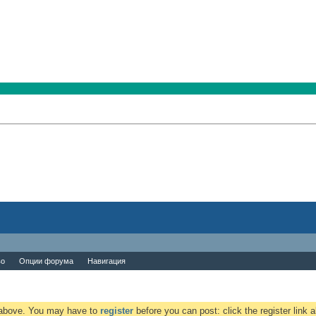
во
Опции форума
Навигация
k above. You may have to
register
before you can post: click the register link