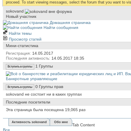
proceed. To start viewing messages, select the forum that you want to visi
sokovand
Новый участник
Домашняя страничка
Найти сообщения
Найти темы
Просмотр статей
Мини-статистика
Регистрация
14.05.2017
Последняя активность
14.05.2017
18:35
1
Группы
Вступить в группы
Банкротные управляющие
0
Группы прав
Вступить в группы
sokovand не состоит ни в каких группах
Последние посетители
Эта страница была посещена
19,065
раз
Активность sokovand
Обо мне
Tab Content
Все