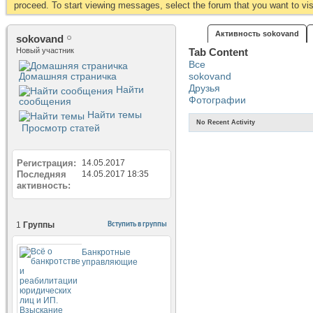
proceed. To start viewing messages, select the forum that you want to visi
Активность sokovand
sokovand
Новый участник
Tab Content
Все
Домашняя страничка
sokovand
Друзья
Найти
Фотографии
сообщения
Найти темы
No Recent Activity
Просмотр статей
Регистрация
14.05.2017
Последняя
14.05.2017
18:35
активность
1
Группы
Вступить в группы
Банкротные
управляющие