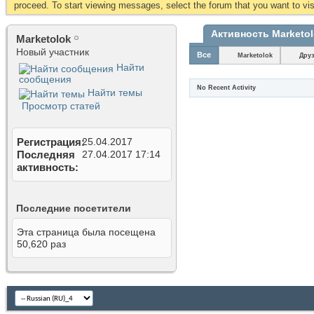
proceed. To start viewing messages, select the forum that you want to visi
Активность Marketo
Marketolok
Новый участник
Все
Marketolok
Дру
Найти
сообщения
No Recent Activity
Найти темы
Просмотр статей
Регистрация
25.04.2017
Последняя
27.04.2017
17:14
активность
Последние посетители
Эта страница была посещена
50,620
раз