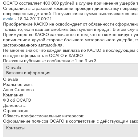
ОСАГО составляет 400 000 рублей в случае причинения ущерба т
Специалисты страховой компании проводят диагностику поврежде
поврежденных деталей. Получившаяся сумма выплачивается вл
avala
-
18.04.2017
00:21
Приобретение КАСКО не освобождает от обязанности оформлени
только то, если ваш автомобиль был куплен в кредит. В этом сл
Преимущество КАСКО заключается в том, что он компенсирует у
причинением другой стороне большого материального ущерба, т
застрахованного автомобиля.
Не многие знают, что каждая выплата по КАСКО в последующем 
выгодно оформлять и ОСАГО и КАСКО.
Показаны публичные сообщения с 1 по
3
из
3
О avala
Базовая информация
О avala
Реальное имя:
Анна Стоянова
Компания:
ФЗ об ОСАГО
Должность:
Страховщик
Область профессиональных интересов:
Оформление полисов ОСАГО в соответствии с действующим зако
Контакты