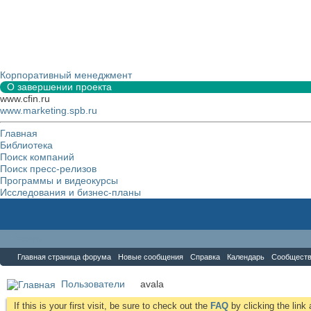
Корпоративный менеджмент
О завершении проекта
www.cfin.ru
www.marketing.spb.ru
Главная
Библиотека
Поиск компаний
Поиск пресс-релизов
Программы и видеокурсы
Исследования и бизнес-планы
Форум
Главная страница форума
Новые сообщения
Справка
Календарь
Сообщест
Пользователи
avala
If this is your first visit, be sure to check out the
FAQ
by clicking the lin