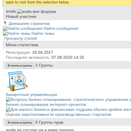
want to visit from the selection below.
avala
Новый участник
Домашняя страничка
Найти сообщения
Найти темы
Просмотр статей
Мини-статистика
Регистрация
18.04.2017
Последняя активность
07.08.2020
14:25
3
Группы
Вступить в группы
Банкротные управляющие
Бизнес-планирование интернет-проектов
Оценка перспективности производственных стартапов
0
Группы прав
Вступить в группы
avala не состоит ни в каких группах