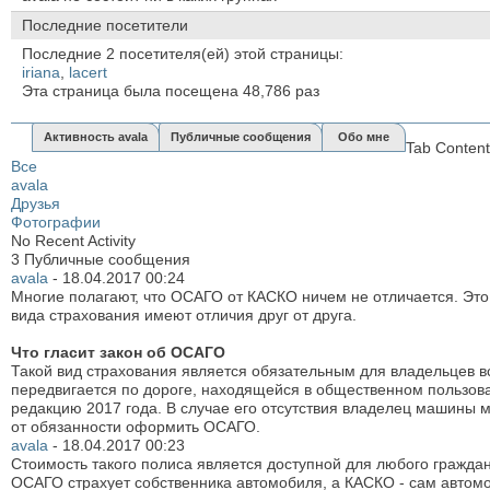
Последние посетители
Последние 2 посетителя(ей) этой страницы:
iriana
,
lacert
Эта страница была посещена
48,786
раз
Активность avala
Публичные сообщения
Обо мне
Tab Content
Все
avala
Друзья
Фотографии
No Recent Activity
3
Публичные сообщения
avala
-
18.04.2017
00:24
Многие полагают, что ОСАГО от КАСКО ничем не отличается. Это
вида страхования имеют отличия друг от друга.
Что гласит закон об ОСАГО
Такой вид страхования является обязательным для владельцев вс
передвигается по дороге, находящейся в общественном пользов
редакцию 2017 года. В случае его отсутствия владелец машины
от обязанности оформить ОСАГО.
avala
-
18.04.2017
00:23
Стоимость такого полиса является доступной для любого гражда
ОСАГО страхует собственника автомобиля, а КАСКО - сам автом