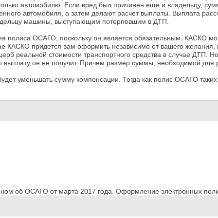
олько автомобилю. Если вред был причинен еще и владельцу, сумм
нного автомобиля, а затем делают расчет выплаты. Выплата расс
адельцу машины, выступающим потерпевшим в ДТП.
я полиса ОСАГО, поскольку он является обязательным. КАСКО мо
учае КАСКО придется вам оформить независимо от вашего желания, 
щерб реальной стоимости транспортного средства в случае ДТП. Н
о выплату он не получит. Причем размер суммы, необходимой для
будет уменьшать сумму компенсации. Тогда как полис ОСАГО таких
ном об ОСАГО от марта 2017 года. Оформление электронных поли