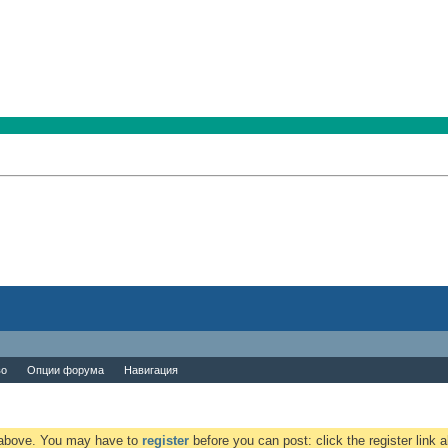
во
Опции форума
Навигация
k above. You may have to
register
before you can post: click the register link